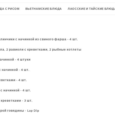
ДА С РИСОМ
ВЬЕТНАМСКИЕ БЛЮДА
ЛАОССКИЕ И ТАЙСКИЕ БЛЮД
ОДНОСЫ
ХОЛОДНЫЕ ДЕСЕРТЫ
ДОМАШНИЕ ГОРЯЧИЕ ДЕСЕРТЫ
ТЫНИ
ВОДЫ
ВЫ, САД
ДОМАШНИЙ ХОЛОДНЫЙ ЧАЙ
ПИВО
линчики с начинкой из свиного фарша - 4 шт.
ОРЯЧИЕ НАПИТКИ
лла, 2 равиоли с креветками, 2 рыбные котлеты
начинкой - 4 штуки
 начинкой - 4 шт.
еветками - 4 шт.
с начинкой - 4 шт.
 креветками - 3 шт.
рой говядины - Lap Dip