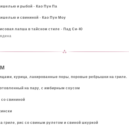
мишелью и рыбой - Као Пун Па
мишелью и свининой - Као Пун Моу
рисовая лапша в тайском стиле - Пад Си-Ю
вядина
ОМ
вищами, курица, лакированные поры, поровые ребрышки на гриле.
иготовленный на пару, с имбирным соусом
 со свининой
екински
а гриле, рис со свиным рулетом и свиной шкуркой