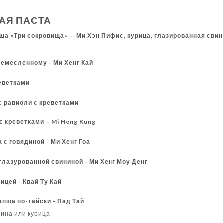
АЯ ПАСТА
ша «Три сокровища» — Ми Хэн Пифис, курица, глазированная свин
ремесленному - Ми Хенг Кай
реветками
с равиоли с креветками
с креветками – Mi Heng Kung
 с говядиной - Ми Хенг Гоа
глазурованной свининой - Ми Хенг Моу Денг
рицей - Квай Ту Кай
апша по-тайски - Пад Тай
дина или курица