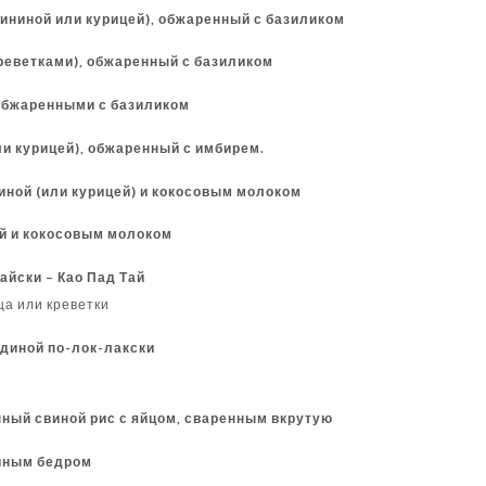
свининой или курицей), обжаренный с базиликом
 креветками), обжаренный с базиликом
 обжаренными с базиликом
или курицей), обжаренный с имбирем.
диной (или курицей) и кокосовым молоком
ой и кокосовым молоком
айски – Као Пад Тай
ца или креветки
ядиной по-лок-лакски
нный свиной рис с яйцом, сваренным вкрутую
риным бедром