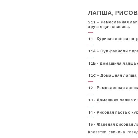
ЛАПША, РИСОВ
S11 — Ремесленная лап
хрустящая свинина.
11 - Куриная лапша по-
11А – Суп-равиоли с к
11Б - Домашняя лапша 
11C – Домашняя лапша 
12 - Ремесленная лапша
13 - Домашняя лапша с 
14 - Рисовая паста с ку
16 - Жареная рисовая л
Креветки, свинина, говя