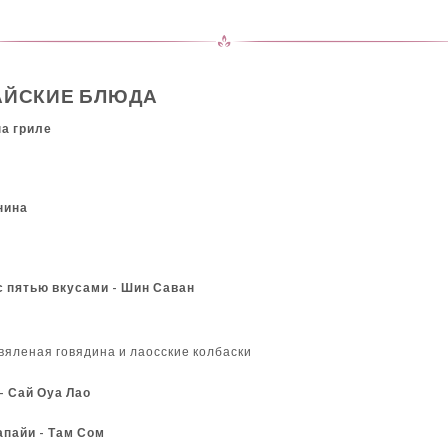
АЙСКИЕ БЛЮДА
на гриле
нина
с пятью вкусами - Шин Саван
вяленая говядина и лаосские колбаски
 - Сай Оуа Лао
папайи - Там Сом