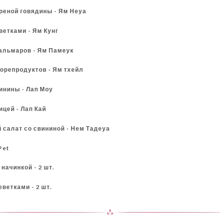
ареной говядины - Ям Неуа
еветками - Ям Кунг
кальмаров - Ям Памеук
морепродуктов - Ям тхейл
винины - Лап Моу
ицей - Лап Кай
 салат со свининой - Нем Тадеуа
 Pet
начинкой - 2 шт.
еветками - 2 шт.