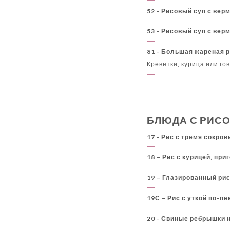
52 - Рисовый суп с вер
53 - Рисовый суп с вер
81 - Большая жареная 
Креветки, курица или го
БЛЮДА С РИС
17 - Рис с тремя сокро
18 – Рис с курицей, пр
19 – Глазированный рис
19С – Рис с уткой по-п
20 - Свиные ребрышки н