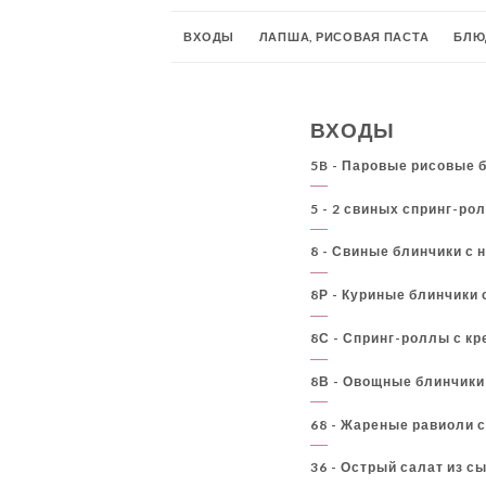
ВХОДЫ
ЛАПША, РИСОВАЯ ПАСТА
БЛЮ
НАШИ ТАЙСКИЕ СУПЫ
ПОДДЕРЖКИ
П
ВХОДЫ
НАШИ РЕМЕСЛЕННЫЕ ЗАМОРОЖЕННЫЕ ПУС
5B - Паровые рисовые б
ЗАКУСКИ
Пищеварительные органы
Г
5 - 2 свиных спринг-ро
8 - Свиные блинчики с 
8Р - Куриные блинчики с
8С - Спринг-роллы с кр
8В - Овощные блинчики 
68 - Жареные равиоли с
36 - Острый салат из сы