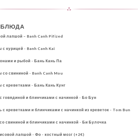
 БЛЮДА
вой лапшой – Banh Canh Pifized
ы с курицей - Banh Canh Kai
ронами и рыбой - Бань Кань Па
ты со свининой - Banh Canh Mou
ы с креветками - Бань Кань Кунг
с говядиной и блинчиками с начинкой - Бо Бун
 с креветками и блинчиками с начинкой из креветок - Tom Bun
со свининой и блинчиками с начинкой - Би Булочка
рисовой лапшой - Фо - костный мозг (+2€)