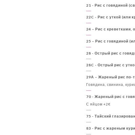
21 - Рис с говядиной (
22C - Рис с уткой (или
24 – Рис с креветками,
25 – Рис с говядиной (
28 - Острый рис с говя
28C - Острый рис с утк
29А – Жареный рис по-т
Говядина, свинина, кури
70 - Жареный рис с гов
С яйцом +2€
75 - Тайский глазирова
83 - Рис с жареным ку