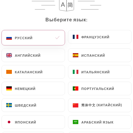
Выберите язык:
Выберите язык:
ФРАНЦУЗСКИЙ
ФРАНЦУЗСКИЙ
РУССКИЙ
РУССКИЙ
АНГЛИЙСКИЙ
АНГЛИЙСКИЙ
ИСПАНСКИЙ
ИСПАНСКИЙ
86 МНЕНИЙ
КАТАЛАНСКИЙ
КАТАЛАНСКИЙ
ИТАЛЬЯНСКИЙ
ИТАЛЬЯНСКИЙ
RESTAURANT LAOTIEN
29 Rue Du Château Des Rentiers
НЕМЕЦКИЙ
НЕМЕЦКИЙ
ПОРТУГАЛЬСКИЙ
ПОРТУГАЛЬСКИЙ
75013 Paris France
简体中文 (КИТАЙСКИЙ)
简体中文 (КИТАЙСКИЙ)
ШВЕДСКИЙ
ШВЕДСКИЙ
ЯПОНСКИЙ
ЯПОНСКИЙ
АРАБСКИЙ ЯЗЫК
АРАБСКИЙ ЯЗЫК
Кто мы?