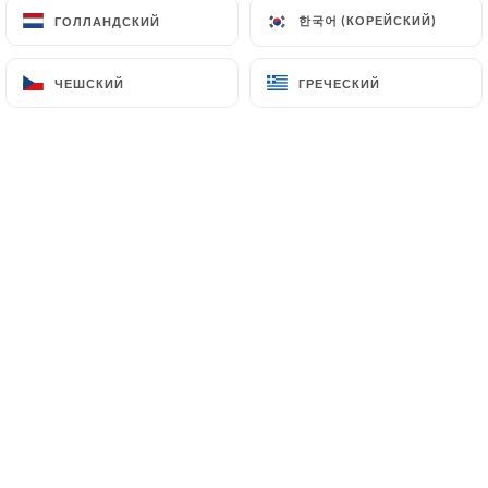
한국어 (КОРЕЙСКИЙ)
한국어 (КОРЕЙСКИЙ)
ГОЛЛАНДСКИЙ
ГОЛЛАНДСКИЙ
ЧЕШСКИЙ
ЧЕШСКИЙ
ГРЕЧЕСКИЙ
ГРЕЧЕСКИЙ
Lao Chaleune, c'est la bonne adresse de
Paris en plein cœur du 13 ème
arrondissement. Nous vous proposons
une fine sélection de plats aux saveurs
de l'Asie. Dans une ambiance détendue
et chaleureuse, nous aurons le plaisir
de vous faire découvrir nos
compositions.
Venez chez Lao Chaleune et vous serez
reçus dans la meilleure atmosphère
possible. Envie de nouilles sautées ou
d'un riz croustillant ? Pas de problème,