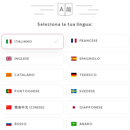
IT
MENU
Seleziona la tua lingua:
Seleziona la tua lingua:
FRANCESE
FRANCESE
ITALIANO
ITALIANO
/
PAGINA INIZIALE
RECENSIONI
INGLESE
INGLESE
SPAGNOLO
SPAGNOLO
Recensioni
CATALANO
CATALANO
TEDESCO
TEDESCO
PORTOGHESE
PORTOGHESE
SVEDESE
SVEDESE
86 recensioni su Uniiti
简体中文 (CINESE)
简体中文 (CINESE)
GIAPPONESE
GIAPPONESE
4.8 / 5
RUSSO
RUSSO
ARABO
ARABO
Recensioni autentiche e verificate al 100%.