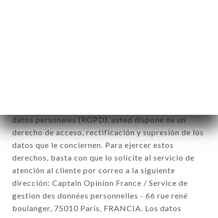
de la inscripción al boletín de noticias.
Datos recogidos con el fin de enviar ofertas
comerciales relativas a la marca LAO CHALEUNE.
Los datos recogidos podrán ser tratados por el
conjunto de las filiales y subfiliales de la sociedad.
De conformidad con la ley Informática y Libertad
del 6 de enero de 1978 y modificada en 2004, así
como con el Reglamento sobre la protección de los
datos personales (RGPD), usted dispone de un
derecho de acceso, rectificación y supresión de los
datos que le conciernen. Para ejercer estos
derechos, basta con que lo solicite al servicio de
atención al cliente por correo a la siguiente
dirección: Captain Opinion France / Service de
gestion des données personnelles - 66 rue rené
boulanger, 75010 París, FRANCIA. Los datos