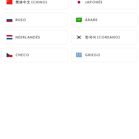
https://lao-chaleune-paris.com
se abstiene de
简体中文 (CHINO)
简体中文 (CHINO)
JAPONÉS
JAPONÉS
tratar, alojar o transferir la Información recogida
de sus Clientes a un país situado fuera de la Unión
RUSO
RUSO
ÁRABE
ÁRABE
Europea o reconocido como «no adecuado» por la
Comisión Europea sin informar previamente al
한국어 (COREANO)
한국어 (COREANO)
NEERLANDÉS
NEERLANDÉS
cliente. No obstante,
https://lao-chaleune-
paris.com
sigue siendo libre de elegir a sus
CHECO
CHECO
GRIEGO
GRIEGO
subcontratistas técnicos y comerciales, siempre y
cuando presenten las garantías suficientes con
respecto a las exigencias del Reglamento General
de Protección de Datos (RGPD: n° 2016-679).
https://lao-chaleune-paris.com
se compromete a
tomar todas las precauciones necesarias para
preservar la seguridad de la Información y, en
particular, para que no se comunique a personas no
autorizadas. No obstante, si se produce un
incidente que afecte a la integridad o la