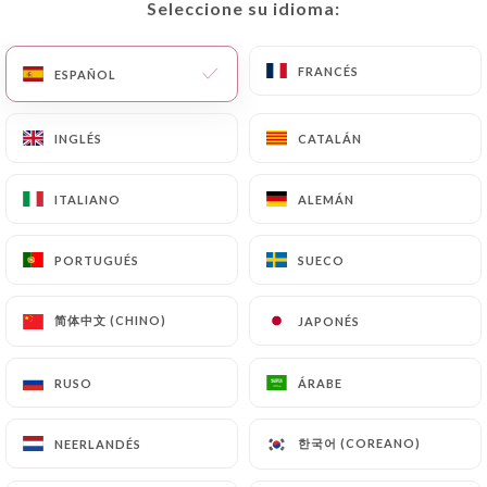
Seleccione su idioma:
Seleccione su idioma:
ES
MENÚ
FRANCÉS
FRANCÉS
ESPAÑOL
ESPAÑOL
INGLÉS
INGLÉS
CATALÁN
CATALÁN
/
INICIO
CONTACTO
ITALIANO
ITALIANO
ALEMÁN
ALEMÁN
Contacto
PORTUGUÉS
PORTUGUÉS
SUECO
SUECO
简体中文 (CHINO)
简体中文 (CHINO)
JAPONÉS
JAPONÉS
RUSO
RUSO
ÁRABE
ÁRABE
Lao Chaleune
한국어 (COREANO)
한국어 (COREANO)
NEERLANDÉS
NEERLANDÉS