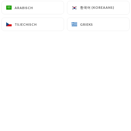
한국어 (KOREAANS)
한국어 (KOREAANS)
ARABISCH
ARABISCH
TSJECHISCH
TSJECHISCH
GRIEKS
GRIEKS
Salade de bœuf cru