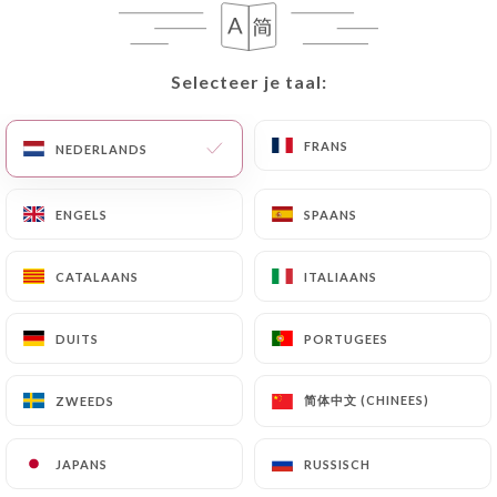
NL
MENU
Selecteer je taal:
Selecteer je taal:
FRANS
FRANS
NEDERLANDS
NEDERLANDS
/
HOME
GALERIJ
ENGELS
ENGELS
SPAANS
SPAANS
Galerij
CATALAANS
CATALAANS
ITALIAANS
ITALIAANS
DUITS
DUITS
PORTUGEES
PORTUGEES
简体中文 (CHINEES)
简体中文 (CHINEES)
ZWEEDS
ZWEEDS
JAPANS
JAPANS
RUSSISCH
RUSSISCH