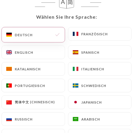
DE
MENÜ
Wählen Sie Ihre Sprache:
Wählen Sie Ihre Sprache:
FRANZÖSISCH
FRANZÖSISCH
DEUTSCH
DEUTSCH
ENGLISCH
ENGLISCH
SPANISCH
SPANISCH
/
START
GALERIE
Galerie
KATALANISCH
KATALANISCH
ITALIENISCH
ITALIENISCH
PORTUGIESISCH
PORTUGIESISCH
SCHWEDISCH
SCHWEDISCH
简体中文 (CHINESISCH)
简体中文 (CHINESISCH)
JAPANISCH
JAPANISCH
RUSSISCH
RUSSISCH
ARABISCH
ARABISCH