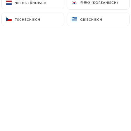
한국어 (KOREANISCH)
한국어 (KOREANISCH)
NIEDERLÄNDISCH
NIEDERLÄNDISCH
TSCHECHISCH
TSCHECHISCH
GRIECHISCH
GRIECHISCH
Salade de bœuf cru